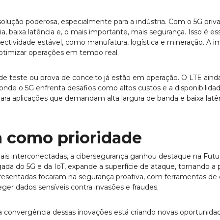
ução poderosa, especialmente para a indústria. Com o 5G priv
ia, baixa latência e, o mais importante, mais segurança. Isso é es
ectividade estável, como manufatura, logística e mineração. A 
otimizar operações em tempo real.
e teste ou prova de conceito já estão em operação. O LTE aind
de o 5G enfrenta desafios como altos custos e a disponibilidade
para aplicações que demandam alta largura de banda e baixa lat
 como prioridade
ais interconectadas, a cibersegurança ganhou destaque na Fu
ada do 5G e da IoT, expande a superfície de ataque, tornando a
apresentadas focaram na segurança proativa, com ferramentas
eger dados sensíveis contra invasões e fraudes.
convergência dessas inovações está criando novas oportunid