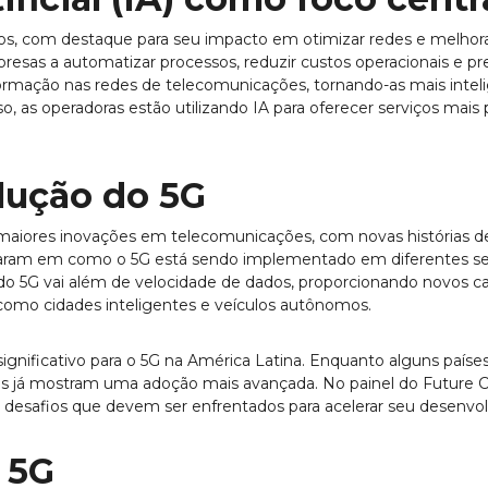
os, com destaque para seu impacto em otimizar redes e melhorar
esas a automatizar processos, reduzir custos operacionais e p
ormação nas redes de telecomunicações, tornando-as mais inteli
, as operadoras estão utilizando IA para oferecer serviços mais
lução do 5G
maiores inovações em telecomunicações, com novas histórias d
aram em como o 5G está sendo implementado em diferentes set
o 5G vai além de velocidade de dados, proporcionando novos ca
s como cidades inteligentes e veículos autônomos.
nificativo para o 5G na América Latina. Enquanto alguns países 
s já mostram uma adoção mais avançada. No painel do Future Con
s desafios que devem ser enfrentados para acelerar seu desenvo
 5G