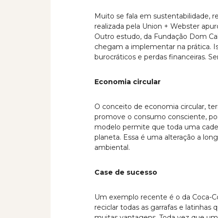
Muito se fala em sustentabilidade
realizada pela Union + Webster apu
Outro estudo, da Fundação Dom Cabr
chegam a implementar na prática. Is
burocráticos e perdas financeiras. 
Economia circular
O conceito de economia circular, t
promove o consumo consciente, por m
modelo permite que toda uma cadeia
planeta. Essa é uma alteração a lon
ambiental.
Case de sucesso
Um exemplo recente é o da Coca-Col
reciclar todas as garrafas e latinha
muitas vantagens. Toda vez que uma g