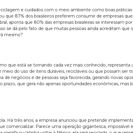
, reciclagem e cuidados com o meio ambiente como boas prátic
rou que 87% dos brasileiros preferem consumir de empresas que 
al, aponta que 80% das empresas brasileiras se interessam po
so se dá pelo fato de que muitas pessoas ainda acreditam que 
Será mesmo?
ermo que está se tornando cada vez mais conhecido, representa
eio do uso de itens duráveis, recicláveis ou que possam ser tr
 de negócios e de pessoas seja favorecida, gerando novas oport
go prazo, que gera não apenas oportunidades econômicas, mas be
a. Há três anos, a empresa anunciou que pretende implementar, 
s que comercializar. Parece uma operação gigantesca, impossível 
arrafa ou latinha voltar à fábrica, ela será reciclada, o que re