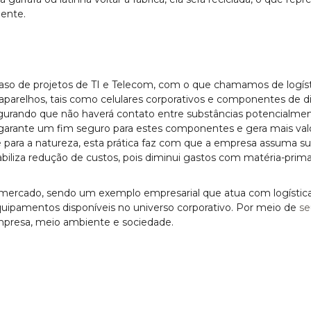
iente.
so de projetos de TI e Telecom, com o que chamamos de logísti
arelhos, tais como celulares corporativos e componentes de dispo
gurando que não haverá contato entre substâncias potencialmen
sa garante um fim seguro para estes componentes e gera mais val
para a natureza, esta prática faz com que a empresa assuma su
viabiliza redução de custos, pois diminui gastos com matéria-prima
mercado, sendo um exemplo empresarial que atua com logística
quipamentos disponíveis no universo corporativo. Por meio de
se
mpresa, meio ambiente e sociedade.